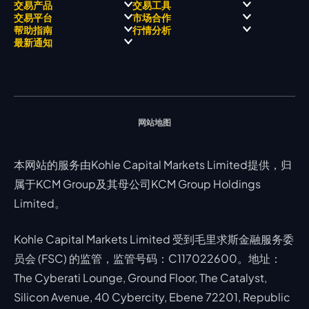
关于
职业高尔夫 x 飘移队
交易产品
交易工具
关于 KCM Group
飘移队
经营理念
ECN 账户
交易平台
市场合作
三大优势
全球高尔夫锦标赛
公开信息与风险披露
STP 账户
Forex
信号中心
帮助指南
行情分析
奖项和成就
公司新闻
账户比较
贵金属
行情宝
MetaTrader 4
合作伙伴
最新通知
视频库
能源
Trading Central
MetaTrader 5
热门问题
市场分析团队
指数
EA支持
MT4教学 及 常见问题
行情分析 - 每日更新
交易通知
股票 CFD
强平价格计算器
联络我们
假期通知
网站地图
本网站的服务由Kohle Capital Markets Limited提供，归
属于KCM Group及其母公司KCM Group Holdings
Limited。
Kohle Capital Markets Limited 受到毛里求斯金融服务委
员会 (FSC) 的监管，监管号码：C117022600。地址：
The Cyberati Lounge, Ground Floor, The Catalyst,
Silicon Avenue, 40 Cybercity, Ebene 72201, Republic