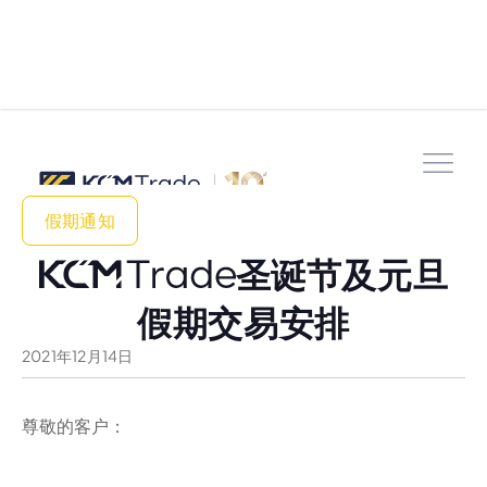
假期通知
圣诞节及元旦
假期交易安排
2021
年
12
月
14
日
尊敬的客户：