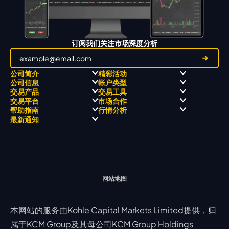
订阅我们关注市场深度分析
公司简介
精彩活动
公司信息
帐户类型
关于
职业高尔夫 x 飘移队
交易产品
交易工具
关于 KCM Group
飘移队
经营理念
ECN 账户
交易平台
市场合作
三大优势
全球高尔夫锦标赛
公开信息与风险披露
STP 账户
Forex
信号中心
帮助指南
行情分析
奖项和成就
公司新闻
账户比较
贵金属
行情宝
MetaTrader 4
合作伙伴
最新通知
视频库
能源
Trading Central
MetaTrader 5
热门问题
市场分析团队
指数
EA支持
MT4教学 及 常见问题
行情分析 - 每日更新
交易通知
股票 CFD
强平价格计算器
联络我们
假期通知
网站地图
本网站的服务由Kohle Capital Markets Limited提供，归
属于KCM Group及其母公司KCM Group Holdings