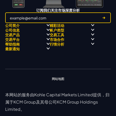
订阅我们关注市场深度分析
公司简介
精彩活动
公司信息
帐户类型
关于
职业高尔夫 x 飘移队
交易产品
交易工具
关于 KCM Group
飘移队
经营理念
ECN 账户
交易平台
市场合作
三大优势
全球高尔夫锦标赛
公开信息与风险披露
STP 账户
Forex
信号中心
帮助指南
行情分析
奖项和成就
公司新闻
账户比较
贵金属
行情宝
MetaTrader 4
合作伙伴
最新通知
视频库
能源
Trading Central
MetaTrader 5
热门问题
市场分析团队
指数
EA支持
MT4教学 及 常见问题
行情分析 - 每日更新
交易通知
股票 CFD
强平价格计算器
联络我们
假期通知
网站地图
本网站的服务由Kohle Capital Markets Limited提供，归
属于KCM Group及其母公司KCM Group Holdings
Limited。