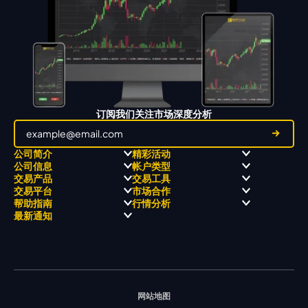
订阅我们关注市场深度分析
公司简介
精彩活动
公司信息
帐户类型
关于
职业高尔夫 x 飘移队
交易产品
交易工具
关于 KCM Group
飘移队
经营理念
ECN 账户
交易平台
市场合作
三大优势
全球高尔夫锦标赛
公开信息与风险披露
STP 账户
Forex
信号中心
帮助指南
行情分析
奖项和成就
公司新闻
账户比较
贵金属
行情宝
MetaTrader 4
合作伙伴
最新通知
视频库
能源
Trading Central
MetaTrader 5
热门问题
市场分析团队
指数
EA支持
MT4教学 及 常见问题
行情分析 - 每日更新
交易通知
股票 CFD
强平价格计算器
联络我们
假期通知
网站地图