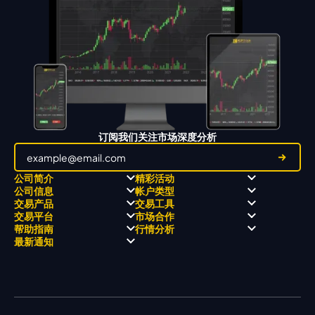
订阅我们关注市场深度分析
公司简介
精彩活动
公司信息
帐户类型
关于
职业高尔夫 x 飘移队
交易产品
交易工具
关于 KCM Group
飘移队
经营理念
ECN 账户
交易平台
市场合作
三大优势
全球高尔夫锦标赛
公开信息与风险披露
STP 账户
Forex
信号中心
帮助指南
行情分析
奖项和成就
公司新闻
账户比较
贵金属
行情宝
MetaTrader 4
合作伙伴
最新通知
视频库
能源
Trading Central
MetaTrader 5
热门问题
市场分析团队
指数
EA支持
MT4教学 及 常见问题
行情分析 - 每日更新
交易通知
股票 CFD
强平价格计算器
联络我们
假期通知