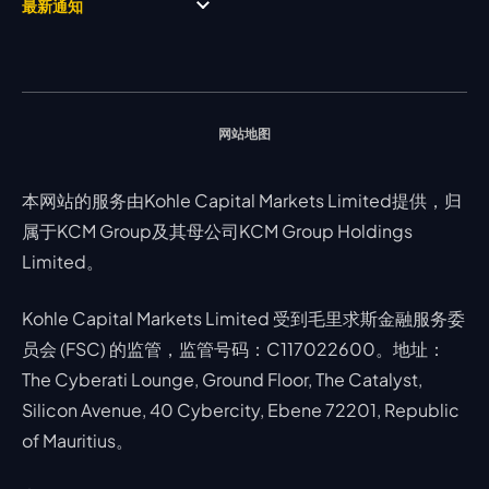
MetaTrader 4
合作伙伴
最新通知
视频库
能源
Trading Central
MetaTrader 5
热门问题
市场分析团队
指数
EA支持
MT4教学 及 常见问题
行情分析 - 每日更新
交易通知
股票 CFD
强平价格计算器
联络我们
假期通知
网站地图
本网站的服务由Kohle Capital Markets Limited提供，归
属于KCM Group及其母公司KCM Group Holdings
Limited。
Kohle Capital Markets Limited 受到毛里求斯金融服务委
员会 (FSC) 的监管，监管号码：C117022600。地址：
The Cyberati Lounge, Ground Floor, The Catalyst,
Silicon Avenue, 40 Cybercity, Ebene 72201, Republic
of Mauritius。