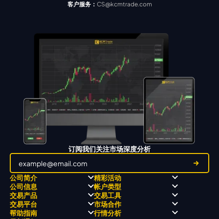
客户服务：
CS@kcmtrade.com
订阅我们关注市场深度分析
公司简介
精彩活动
公司信息
帐户类型
关于
职业高尔夫 x 飘移队
交易产品
交易工具
关于 KCM Group
飘移队
经营理念
ECN 账户
交易平台
市场合作
三大优势
全球高尔夫锦标赛
公开信息与风险披露
STP 账户
Forex
信号中心
帮助指南
行情分析
奖项和成就
公司新闻
账户比较
贵金属
行情宝