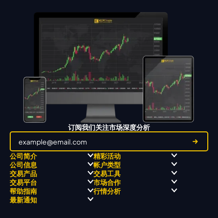
订阅我们关注市场深度分析
公司简介
精彩活动
公司信息
帐户类型
关于
职业高尔夫 x 飘移队
交易产品
交易工具
关于 KCM Group
飘移队
经营理念
ECN 账户
交易平台
市场合作
三大优势
全球高尔夫锦标赛
公开信息与风险披露
STP 账户
Forex
信号中心
帮助指南
行情分析
奖项和成就
公司新闻
账户比较
贵金属
行情宝
MetaTrader 4
合作伙伴
最新通知
视频库
能源
Trading Central
MetaTrader 5
热门问题
市场分析团队
指数
EA支持
MT4教学 及 常见问题
行情分析 - 每日更新
交易通知