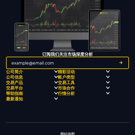
订阅我们关注市场深度分析
公司简介
精彩活动
公司信息
帐户类型
关于
职业高尔夫 x 飘移队
交易产品
交易工具
关于 KCM Group
飘移队
经营理念
ECN 账户
交易平台
市场合作
三大优势
全球高尔夫锦标赛
公开信息与风险披露
STP 账户
Forex
信号中心
帮助指南
行情分析
奖项和成就
公司新闻
账户比较
贵金属
行情宝
MetaTrader 4
合作伙伴
最新通知
视频库
能源
Trading Central
MetaTrader 5
热门问题
市场分析团队
指数
EA支持
MT4教学 及 常见问题
行情分析 - 每日更新
交易通知
股票 CFD
强平价格计算器
联络我们
假期通知
网站地图