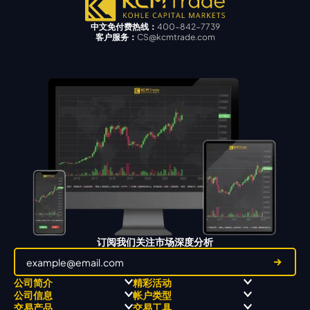
中文免付费热线：
400-842-7739
客户服务：
CS@kcmtrade.com
订阅我们关注市场深度分析
公司简介
精彩活动
公司信息
帐户类型
关于
职业高尔夫 x 飘移队
交易产品
交易工具