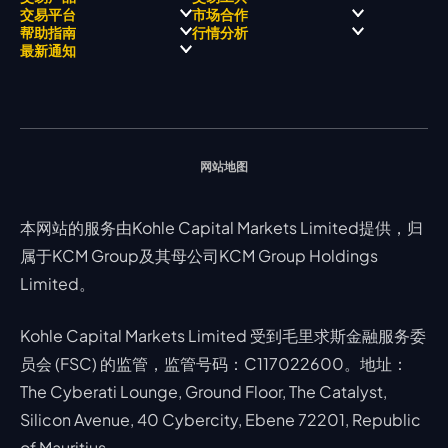
关于 KCM Group
飘移队
经营理念
ECN 账户
交易平台
市场合作
三大优势
全球高尔夫锦标赛
公开信息与风险披露
STP 账户
Forex
信号中心
帮助指南
行情分析
奖项和成就
公司新闻
账户比较
贵金属
行情宝
MetaTrader 4
合作伙伴
最新通知
视频库
能源
Trading Central
MetaTrader 5
热门问题
市场分析团队
指数
EA支持
MT4教学 及 常见问题
行情分析 - 每日更新
交易通知
股票 CFD
强平价格计算器
联络我们
假期通知
网站地图
本网站的服务由Kohle Capital Markets Limited提供，归
属于KCM Group及其母公司KCM Group Holdings
Limited。
Kohle Capital Markets Limited 受到毛里求斯金融服务委
员会 (FSC) 的监管，监管号码：C117022600。地址：
The Cyberati Lounge, Ground Floor, The Catalyst,
Silicon Avenue, 40 Cybercity, Ebene 72201, Republic
of Mauritius。