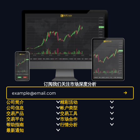
订阅我们关注市场深度分析
公司简介
精彩活动
公司信息
帐户类型
关于
职业高尔夫 x 飘移队
交易产品
交易工具
关于 KCM Group
飘移队
经营理念
ECN 账户
交易平台
市场合作
三大优势
全球高尔夫锦标赛
公开信息与风险披露
STP 账户
Forex
信号中心
帮助指南
行情分析
奖项和成就
公司新闻
账户比较
贵金属
行情宝
MetaTrader 4
合作伙伴
最新通知
视频库
能源
Trading Central
MetaTrader 5
热门问题
市场分析团队
指数
EA支持
MT4教学 及 常见问题
行情分析 - 每日更新