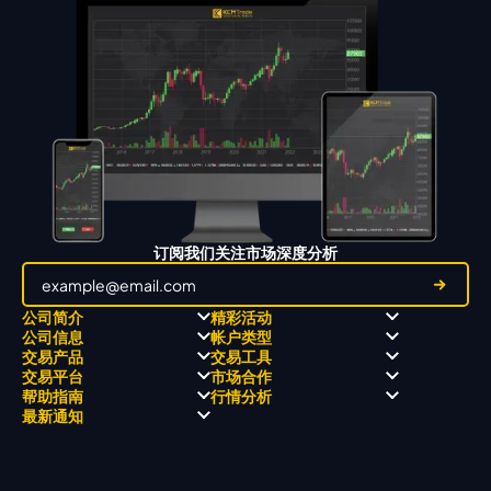
订阅我们关注市场深度分析
公司简介
精彩活动
公司信息
帐户类型
关于
职业高尔夫 x 飘移队
交易产品
交易工具
关于 KCM Group
飘移队
经营理念
ECN 账户
交易平台
市场合作
三大优势
全球高尔夫锦标赛
公开信息与风险披露
STP 账户
Forex
信号中心
帮助指南
行情分析
奖项和成就
公司新闻
账户比较
贵金属
行情宝
MetaTrader 4
合作伙伴
最新通知
视频库
能源
Trading Central
MetaTrader 5
热门问题
市场分析团队
指数
EA支持
MT4教学 及 常见问题
行情分析 - 每日更新
交易通知
股票 CFD
强平价格计算器
联络我们
假期通知