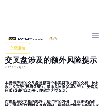
交易通知
交叉盘涉及的额外风险提示
2023
年
7
月
13
日
本提示所指的交叉盘是指两个非美货币之间的交易，比如
欧元兑英镑 (EURGBP)，澳币兑日圆(AUDJPY)、英镑兑
纽币 (GBPNZD)等，即称之为交叉盘。
而直盘与交叉盘的称呼，是汇市的习惯，并非正式的名
称；如果对交易交叉盘有疑问，请随时咨询右下角线上客