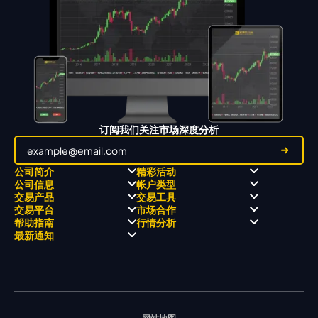
订阅我们关注市场深度分析
公司简介
精彩活动
公司信息
帐户类型
关于
职业高尔夫 x 飘移队
交易产品
交易工具
关于 KCM Group
飘移队
经营理念
ECN 账户
交易平台
市场合作
三大优势
全球高尔夫锦标赛
公开信息与风险披露
STP 账户
Forex
信号中心
帮助指南
行情分析
奖项和成就
公司新闻
账户比较
贵金属
行情宝
MetaTrader 4
合作伙伴
最新通知
视频库
能源
Trading Central
MetaTrader 5
热门问题
市场分析团队
指数
EA支持
MT4教学 及 常见问题
行情分析 - 每日更新
交易通知
股票 CFD
强平价格计算器
联络我们
假期通知