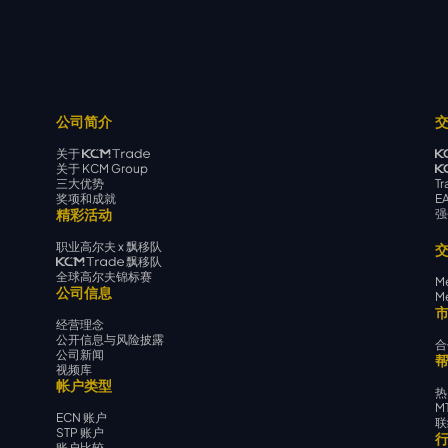
公司简介
关于
关于 KCM Group
三大优势
Tr
奖项和成就
E
精彩活动
强
职业高尔夫 x 飘移队
飘移队
全球高尔夫锦标赛
Me
公司信息
Me
经营理念
公开信息与风险披露
合
公司新闻
视频库
帐户类型
热
M
ECN 账户
联
STP 账户
账户比较