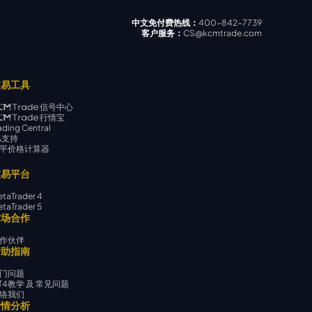
中文免付费热线：
400-842-7739
客户服务：
CS@kcmtrade.com
交易工具
信号中心
行情宝
ading Central
A支持
平价格计算器
交易平台
taTrader 4
taTrader 5
市场合作
作伙伴
帮助指南
门问题
T4教学 及 常见问题
络我们
行情分析