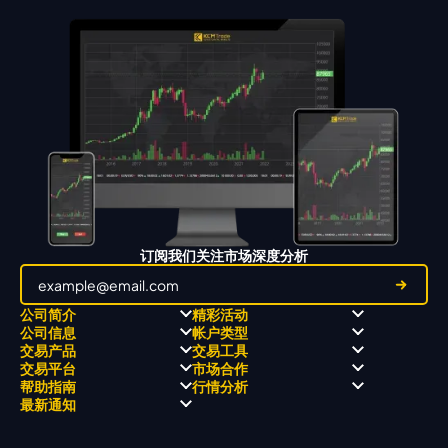
订阅我们关注市场深度分析
公司简介
精彩活动
公司信息
帐户类型
关于
职业高尔夫 x 飘移队
交易产品
交易工具
关于 KCM Group
飘移队
经营理念
ECN 账户
交易平台
市场合作
三大优势
全球高尔夫锦标赛
公开信息与风险披露
STP 账户
Forex
信号中心
帮助指南
行情分析
奖项和成就
公司新闻
账户比较
贵金属
行情宝
MetaTrader 4
合作伙伴
最新通知
视频库
能源
Trading Central
MetaTrader 5
热门问题
市场分析团队
指数
EA支持
MT4教学 及 常见问题
行情分析 - 每日更新
交易通知
股票 CFD
强平价格计算器