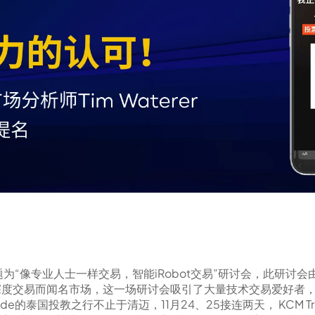
题为“像专业人士一样交易，智能iRobot交易”研讨会，此研讨会由泰国
和技术深度交易而闻名市场，这一场研讨会吸引了大量技术交易爱好者，
de的泰国投教之行不止于清迈，11月24、25接连两天， KCM 