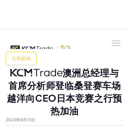
公司新闻
澳洲总经理与
首席分析师登临桑登赛车场
越洋向CEO日本竞赛之行预
热加油
2024
年
8
月
13
日