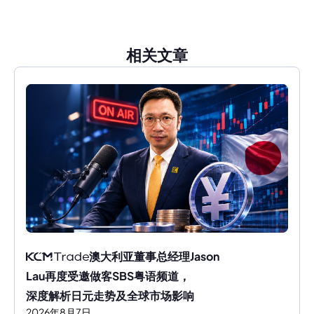
相关文章
澳大利亚董事总经理Jason 
Lau再度受邀做客SBS粤语频道，
深度解析日元走势及全球市场影响
2026
年
8
月
7
日