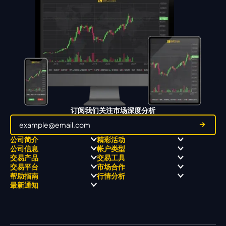
订阅我们关注市场深度分析
公司简介
精彩活动
公司信息
帐户类型
关于
职业高尔夫 x 飘移队
交易产品
交易工具
关于 KCM Group
飘移队
经营理念
ECN 账户
交易平台
市场合作
三大优势
全球高尔夫锦标赛
公开信息与风险披露
STP 账户
Forex
信号中心
帮助指南
行情分析
奖项和成就
公司新闻
账户比较
贵金属
行情宝
MetaTrader 4
合作伙伴
最新通知
视频库
能源
Trading Central
MetaTrader 5
热门问题
市场分析团队
指数
EA支持
MT4教学 及 常见问题
行情分析 - 每日更新
交易通知
股票 CFD
强平价格计算器
联络我们
假期通知