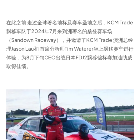
在此之前 走过全球著名地标及赛车圣地之后，KCM Trade
飘移车队于2024年7月来到洲著名的桑登赛车场
（Sandown Raceway），并邀请了KCM Trade 澳洲总经
理Jason Lau和 首席分析师Tim Waterer坐上飘移赛车进行
体验，为8月下旬CEO出战日本FDJ2飘移锦标赛加油助威
取得佳绩。