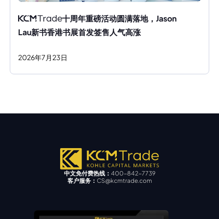
十周年重磅活动圆满落地，Jason 
Lau新书香港书展首发签售人气高涨
2026
年
7
月
23
日
中文免付费热线：
400-842-7739
客户服务：
CS@kcmtrade.com