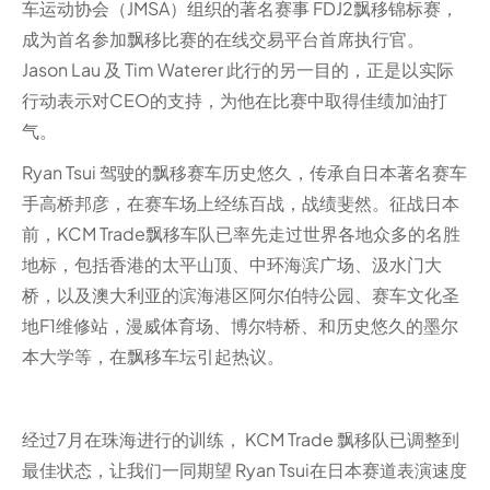
车运动协会（JMSA）组织的著名赛事 FDJ2飘移锦标赛，
成为首名参加飘移比赛的在线交易平台首席执行官。
Jason Lau 及 Tim Waterer 此行的另一目的，正是以实际
行动表示对CEO的支持，为他在比赛中取得佳绩加油打
气。
Ryan Tsui 驾驶的飘移赛车历史悠久，传承自日本著名赛车
手高桥邦彦，在赛车场上经练百战，战绩斐然。征战日本
前，KCM Trade飘移车队已率先走过世界各地众多的名胜
地标，包括香港的太平山顶、中环海滨广场、汲水门大
桥，以及澳大利亚的滨海港区阿尔伯特公园、赛车文化圣
地F1维修站，漫威体育场、博尔特桥、和历史悠久的墨尔
本大学等，在飘移车坛引起热议。
经过7月在珠海进行的训练， KCM Trade 飘移队已调整到
最佳状态，让我们一同期望 Ryan Tsui在日本赛道表演速度