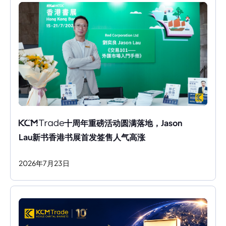
十周年重磅活动圆满落地，Jason 
Lau新书香港书展首发签售人气高涨
2026
年
7
月
23
日