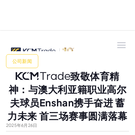
公司新闻
致敬体育精
神：与澳大利亚籍职业高尔
夫球员Enshan携手奋进 蓄
力未来 首三场赛事圆满落幕
2025
年
6
月
26
日