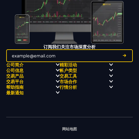
订阅我们关注市场深度分析
公司简介
精彩活动
公司信息
帐户类型
关于
职业高尔夫 x 飘移队
交易产品
交易工具
关于 KCM Group
飘移队
经营理念
ECN 账户
交易平台
市场合作
三大优势
全球高尔夫锦标赛
公开信息与风险披露
STP 账户
Forex
信号中心
帮助指南
行情分析
奖项和成就
公司新闻
账户比较
贵金属
行情宝
MetaTrader 4
合作伙伴
最新通知
视频库
能源
Trading Central
MetaTrader 5
热门问题
市场分析团队
指数
EA支持
MT4教学 及 常见问题
行情分析 - 每日更新
交易通知
股票 CFD
强平价格计算器
联络我们
假期通知
网站地图