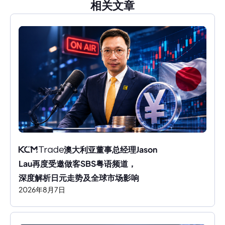
相关文章
澳大利亚董事总经理Jason 
Lau再度受邀做客SBS粤语频道，
深度解析日元走势及全球市场影响
2026
年
8
月
7
日