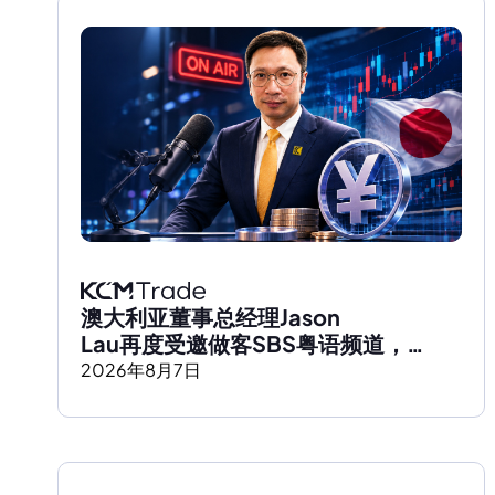
澳大利亚董事总经理Jason 
Lau再度受邀做客SBS粤语频道，
深度解析日元走势及全球市场影响
2026
年
8
月
7
日