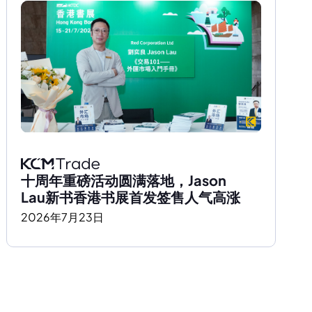
十周年重磅活动圆满落地，Jason 
Lau新书香港书展首发签售人气高涨
2026
年
7
月
23
日