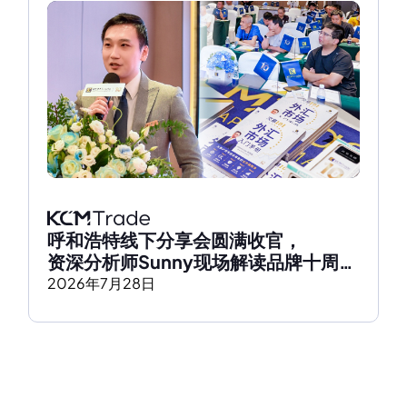
呼和浩特线下分享会圆满收官，
资深分析师Sunny现场解读品牌十周年
发展历程
2026
年
7
月
28
日