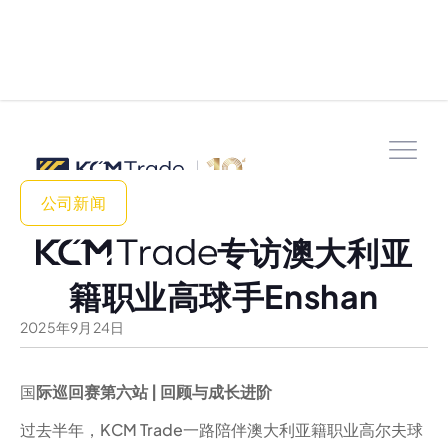
公司新闻
专访澳大利亚
籍职业高球手Enshan
2025
年
9
月
24
日
国
际巡回赛第六站 | 回顾与成长进阶
过去半年，KCM Trade一路陪伴澳大利亚籍职业高尔夫球