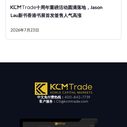
十周年重磅活动圆满落地，Jason 
Lau新书香港书展首发签售人气高涨
2026
年
7
月
23
日
中文免付费热线：
400-842-7739
客户服务：
CS@kcmtrade.com