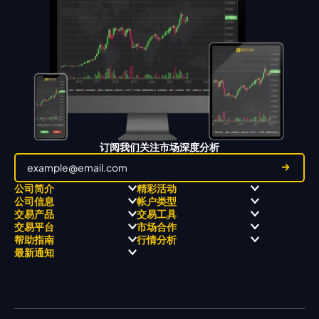
订阅我们关注市场深度分析
公司简介
精彩活动
公司信息
帐户类型
关于
职业高尔夫 x 飘移队
交易产品
交易工具
关于 KCM Group
飘移队
经营理念
ECN 账户
交易平台
市场合作
三大优势
全球高尔夫锦标赛
公开信息与风险披露
STP 账户
Forex
信号中心
帮助指南
行情分析
奖项和成就
公司新闻
账户比较
贵金属
行情宝
MetaTrader 4
合作伙伴
最新通知
视频库
能源
Trading Central
MetaTrader 5
热门问题
市场分析团队
指数
EA支持
MT4教学 及 常见问题
行情分析 - 每日更新
交易通知
股票 CFD
强平价格计算器
联络我们
假期通知