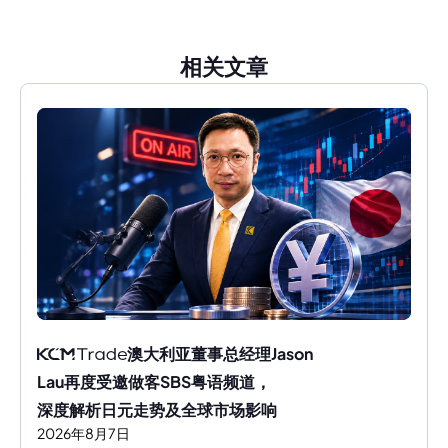
相关文章
澳大利亚董事总经理Jason 
Lau再度受邀做客SBS粤语频道，
深度解析日元走势及全球市场影响
2026
年
8
月
7
日