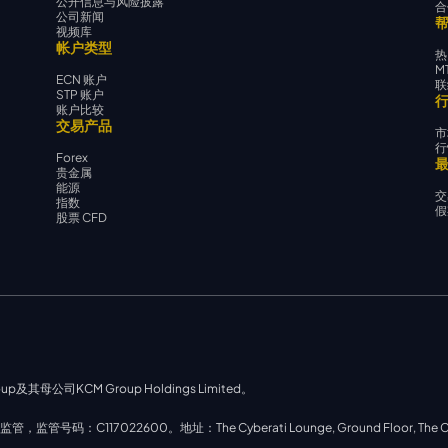
公开信息与风险披露
合
公司新闻
视频库
帐户类型
热
M
ECN 账户
联
STP 账户
账户比较
交易产品
市
行
Forex
贵金属
能源
交
指数
假
股票 CFD
up及其母公司KCM Group Holdings Limited。
号码：C117022600。地址：The Cyberati Lounge, Ground Floor, The Catalyst, S