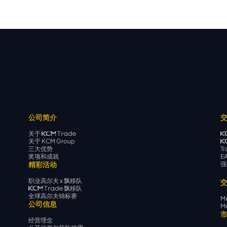
公司简介
关于
关于 KCM Group
三大优势
Tr
奖项和成就
E
精彩活动
强
职业高尔夫 x 飘移队
飘移队
全球高尔夫锦标赛
Me
公司信息
Me
经营理念