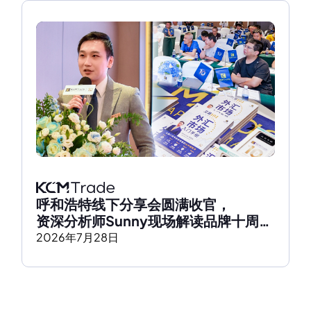
呼和浩特线下分享会圆满收官，
资深分析师Sunny现场解读品牌十周年
发展历程
2026
年
7
月
28
日