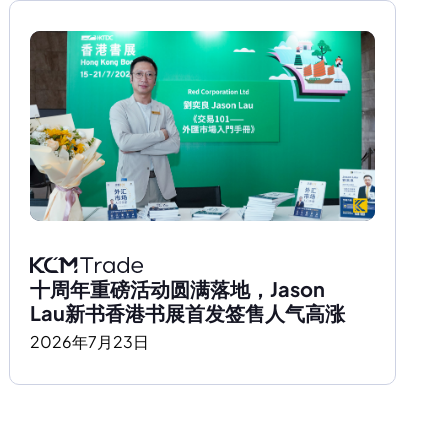
十周年重磅活动圆满落地，Jason 
Lau新书香港书展首发签售人气高涨
2026
年
7
月
23
日