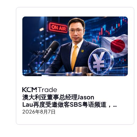
澳大利亚董事总经理Jason 
Lau再度受邀做客SBS粤语频道，
深度解析日元走势及全球市场影响
2026
年
8
月
7
日