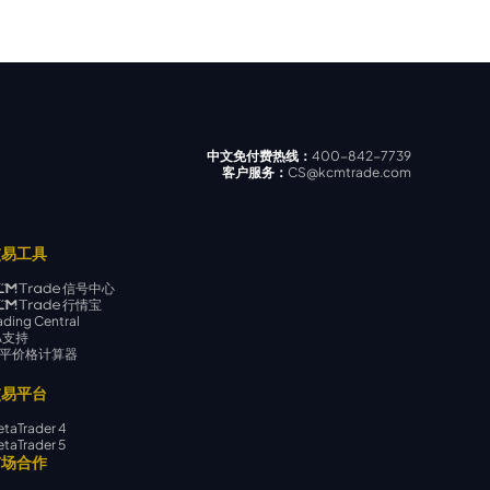
中文免付费热线：
400-842-7739
客户服务：
CS@kcmtrade.com
交易工具
信号中心
行情宝
ading Central
A支持
平价格计算器
交易平台
taTrader 4
taTrader 5
市场合作