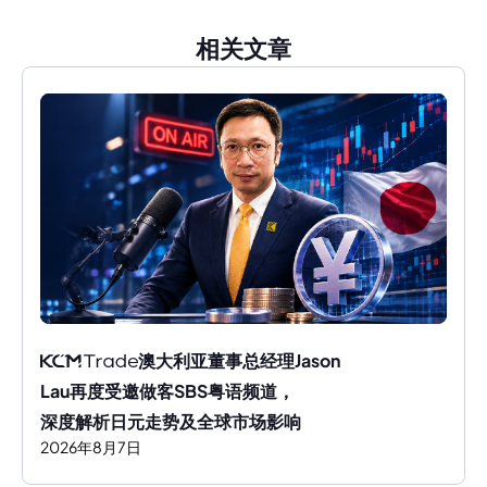
相关文章
澳大利亚董事总经理Jason 
Lau再度受邀做客SBS粤语频道，
深度解析日元走势及全球市场影响
2026
年
8
月
7
日