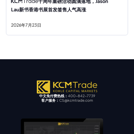
十周年重磅活动圆满落地，Jason 
Lau新书香港书展首发签售人气高涨
2026
年
7
月
23
日
中文免付费热线：
400-842-7739
客户服务：
CS@kcmtrade.com