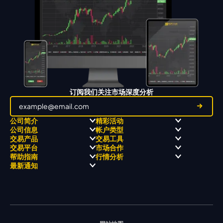
订阅我们关注市场深度分析
公司简介
精彩活动
公司信息
帐户类型
关于
职业高尔夫 x 飘移队
交易产品
交易工具
关于 KCM Group
飘移队
经营理念
ECN 账户
交易平台
市场合作
三大优势
全球高尔夫锦标赛
公开信息与风险披露
STP 账户
Forex
信号中心
帮助指南
行情分析
奖项和成就
公司新闻
账户比较
贵金属
行情宝
MetaTrader 4
合作伙伴
最新通知
视频库
能源
Trading Central
MetaTrader 5
热门问题
市场分析团队
指数
EA支持
MT4教学 及 常见问题
行情分析 - 每日更新
交易通知
股票 CFD
强平价格计算器
联络我们
假期通知