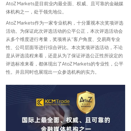
AtoZ Markets是目前业内最全面、权威、且可靠的金融媒
体机构之一，处于领先地位。
AtoZ Markets作为一家专业机构，十分重视本次奖项评选
活动。为保证此次评选活动的公平公正，本次评选活动会
从多个维度进行考量，奖项将从“客户角度、交易商专业
性、公司层面等进行综合评比。本次奖项评选活动，不论
是从评选流程来看，还是从为了保证评选公正性所设定的
评选标准来看，都体现出了AtoZ Markets的专业性，公平
性。并且同时也展现出一众参选机构的实力。