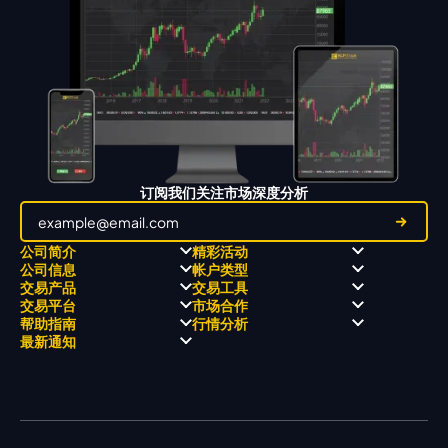
订阅我们关注市场深度分析
公司简介
精彩活动
公司信息
帐户类型
关于
职业高尔夫 x 飘移队
交易产品
交易工具
关于 KCM Group
飘移队
经营理念
ECN 账户
交易平台
市场合作
三大优势
全球高尔夫锦标赛
公开信息与风险披露
STP 账户
Forex
信号中心
帮助指南
行情分析
奖项和成就
公司新闻
账户比较
贵金属
行情宝
MetaTrader 4
合作伙伴
最新通知
视频库
能源
Trading Central
MetaTrader 5
热门问题
市场分析团队
指数
EA支持
MT4教学 及 常见问题
行情分析 - 每日更新
交易通知
股票 CFD
强平价格计算器
联络我们
假期通知