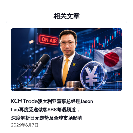
相关文章
澳大利亚董事总经理Jason 
Lau再度受邀做客SBS粤语频道，
深度解析日元走势及全球市场影响
2026
年
8
月
7
日