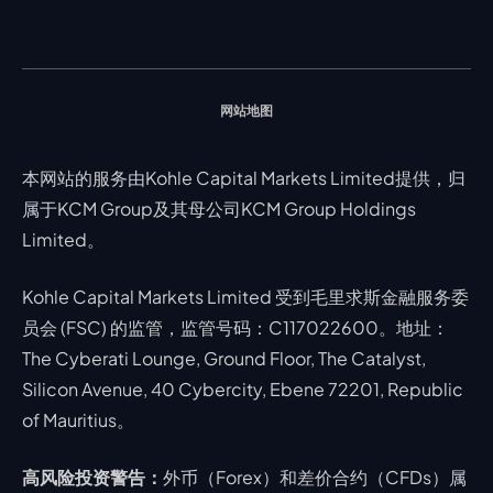
指数
EA支持
MT4教学 及 常见问题
行情分析 - 每日更新
交易通知
股票 CFD
强平价格计算器
联络我们
假期通知
网站地图
本网站的服务由Kohle Capital Markets Limited提供，归
属于KCM Group及其母公司KCM Group Holdings
Limited。
Kohle Capital Markets Limited 受到毛里求斯金融服务委
员会 (FSC) 的监管，监管号码：C117022600。地址：
The Cyberati Lounge, Ground Floor, The Catalyst,
Silicon Avenue, 40 Cybercity, Ebene 72201, Republic
of Mauritius。
高风险投资警告：
外币（Forex）和差价合约（CFDs）属