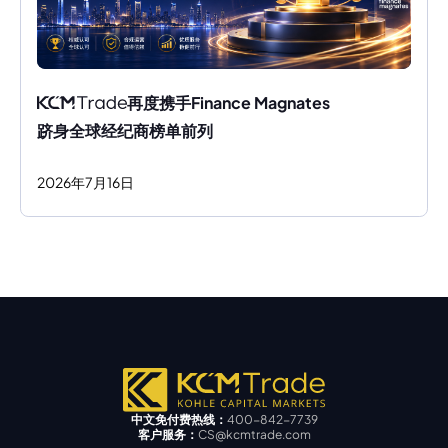
再度携手Finance Magnates 
跻身全球经纪商榜单前列
2026
年
7
月
16
日
中文免付费热线：
400-842-7739
客户服务：
CS@kcmtrade.com