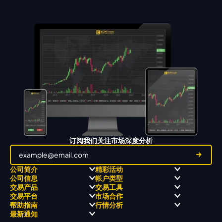
订阅我们关注市场深度分析
公司简介
精彩活动
公司信息
帐户类型
关于
职业高尔夫 x 飘移队
交易产品
交易工具
关于 KCM Group
飘移队
经营理念
ECN 账户
交易平台
市场合作
三大优势
全球高尔夫锦标赛
公开信息与风险披露
STP 账户
Forex
信号中心
帮助指南
行情分析
奖项和成就
公司新闻
账户比较
贵金属
行情宝
MetaTrader 4
合作伙伴
最新通知
视频库
能源
Trading Central
MetaTrader 5
热门问题
市场分析团队