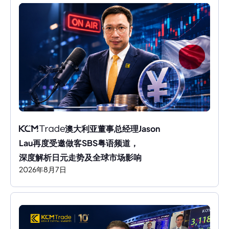
澳大利亚董事总经理Jason 
Lau再度受邀做客SBS粤语频道，
深度解析日元走势及全球市场影响
2026
年
8
月
7
日