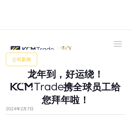
公司新闻
龙年到，好运绕！
携全球员工给
您拜年啦！
2024
年
2
月
7
日