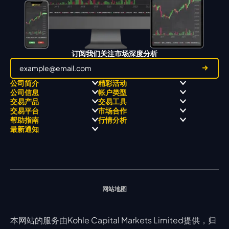
订阅我们关注市场深度分析
公司简介
精彩活动
公司信息
帐户类型
关于
职业高尔夫 x 飘移队
交易产品
交易工具
关于 KCM Group
飘移队
经营理念
ECN 账户
交易平台
市场合作
三大优势
全球高尔夫锦标赛
公开信息与风险披露
STP 账户
Forex
信号中心
帮助指南
行情分析
奖项和成就
公司新闻
账户比较
贵金属
行情宝
MetaTrader 4
合作伙伴
最新通知
视频库
能源
Trading Central
MetaTrader 5
热门问题
市场分析团队
指数
EA支持
MT4教学 及 常见问题
行情分析 - 每日更新
交易通知
股票 CFD
强平价格计算器
联络我们
假期通知
网站地图
本网站的服务由Kohle Capital Markets Limited提供，归