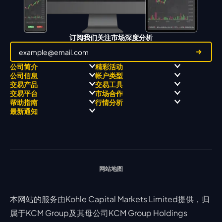
订阅我们关注市场深度分析
公司简介
精彩活动
公司信息
帐户类型
关于
职业高尔夫 x 飘移队
交易产品
交易工具
关于 KCM Group
飘移队
经营理念
ECN 账户
交易平台
市场合作
三大优势
全球高尔夫锦标赛
公开信息与风险披露
STP 账户
Forex
信号中心
帮助指南
行情分析
奖项和成就
公司新闻
账户比较
贵金属
行情宝
MetaTrader 4
合作伙伴
最新通知
视频库
能源
Trading Central
MetaTrader 5
热门问题
市场分析团队
指数
EA支持
MT4教学 及 常见问题
行情分析 - 每日更新
交易通知
股票 CFD
强平价格计算器
联络我们
假期通知
网站地图
本网站的服务由Kohle Capital Markets Limited提供，归
属于KCM Group及其母公司KCM Group Holdings