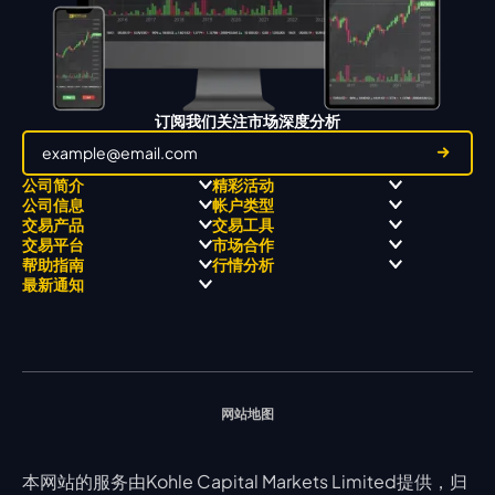
订阅我们关注市场深度分析
公司简介
精彩活动
公司信息
帐户类型
关于
职业高尔夫 x 飘移队
交易产品
交易工具
关于 KCM Group
飘移队
经营理念
ECN 账户
交易平台
市场合作
三大优势
全球高尔夫锦标赛
公开信息与风险披露
STP 账户
Forex
信号中心
帮助指南
行情分析
奖项和成就
公司新闻
账户比较
贵金属
行情宝
MetaTrader 4
合作伙伴
最新通知
视频库
能源
Trading Central
MetaTrader 5
热门问题
市场分析团队
指数
EA支持
MT4教学 及 常见问题
行情分析 - 每日更新
交易通知
股票 CFD
强平价格计算器
联络我们
假期通知
网站地图
本网站的服务由Kohle Capital Markets Limited提供，归