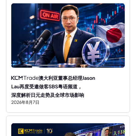
澳大利亚董事总经理Jason 
Lau再度受邀做客SBS粤语频道，
深度解析日元走势及全球市场影响
2026
年
8
月
7
日