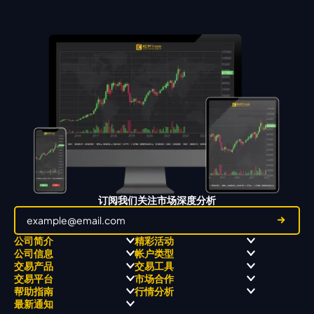
订阅我们关注市场深度分析
公司简介
精彩活动
公司信息
帐户类型
关于
职业高尔夫 x 飘移队
交易产品
交易工具
关于 KCM Group
飘移队
经营理念
ECN 账户
交易平台
市场合作
三大优势
全球高尔夫锦标赛
公开信息与风险披露
STP 账户
Forex
信号中心
帮助指南
行情分析
奖项和成就
公司新闻
账户比较
贵金属
行情宝
MetaTrader 4
合作伙伴
最新通知
视频库
能源
Trading Central
MetaTrader 5