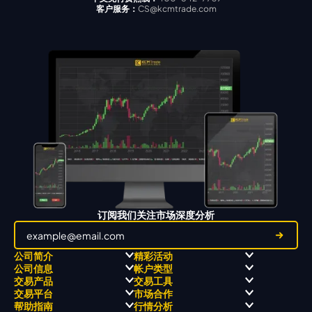
客户服务：
CS@kcmtrade.com
订阅我们关注市场深度分析
公司简介
精彩活动
公司信息
帐户类型
关于
职业高尔夫 x 飘移队
交易产品
交易工具
关于 KCM Group
飘移队
经营理念
ECN 账户
交易平台
市场合作
三大优势
全球高尔夫锦标赛
公开信息与风险披露
STP 账户
Forex
信号中心
帮助指南
行情分析
奖项和成就
公司新闻
账户比较