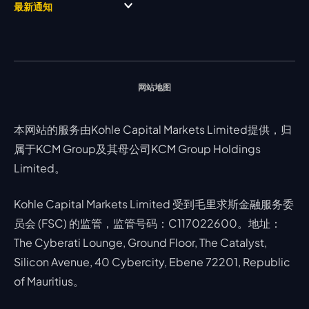
贵金属
行情宝
MetaTrader 4
合作伙伴
最新通知
视频库
能源
Trading Central
MetaTrader 5
热门问题
市场分析团队
指数
EA支持
MT4教学 及 常见问题
行情分析 - 每日更新
交易通知
股票 CFD
强平价格计算器
联络我们
假期通知
网站地图
本网站的服务由Kohle Capital Markets Limited提供，归
属于KCM Group及其母公司KCM Group Holdings
Limited。
Kohle Capital Markets Limited 受到毛里求斯金融服务委
员会 (FSC) 的监管，监管号码：C117022600。地址：
The Cyberati Lounge, Ground Floor, The Catalyst,
Silicon Avenue, 40 Cybercity, Ebene 72201, Republic
of Mauritius。