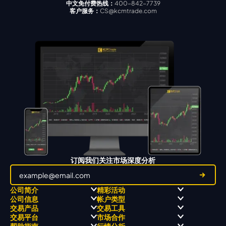
中文免付费热线：
400-842-7739
客户服务：
CS@kcmtrade.com
订阅我们关注市场深度分析
公司简介
精彩活动
公司信息
帐户类型
关于
职业高尔夫 x 飘移队
交易产品
交易工具
关于 KCM Group
飘移队
经营理念
ECN 账户
交易平台
市场合作
三大优势
全球高尔夫锦标赛
公开信息与风险披露
STP 账户
Forex
信号中心
帮助指南
行情分析