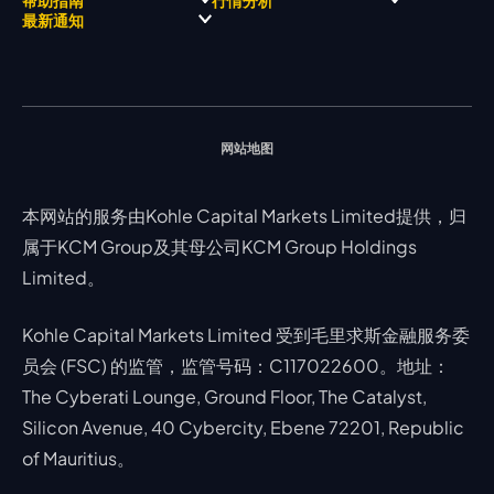
奖项和成就
公司新闻
账户比较
贵金属
行情宝
MetaTrader 4
合作伙伴
最新通知
视频库
能源
Trading Central
MetaTrader 5
热门问题
市场分析团队
指数
EA支持
MT4教学 及 常见问题
行情分析 - 每日更新
交易通知
股票 CFD
强平价格计算器
联络我们
假期通知
网站地图
本网站的服务由Kohle Capital Markets Limited提供，归
属于KCM Group及其母公司KCM Group Holdings
Limited。
Kohle Capital Markets Limited 受到毛里求斯金融服务委
员会 (FSC) 的监管，监管号码：C117022600。地址：
The Cyberati Lounge, Ground Floor, The Catalyst,
Silicon Avenue, 40 Cybercity, Ebene 72201, Republic
of Mauritius。