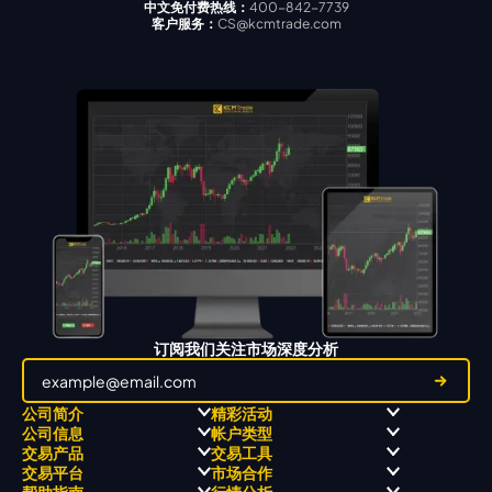
中文免付费热线：
400-842-7739
客户服务：
CS@kcmtrade.com
订阅我们关注市场深度分析
公司简介
精彩活动
公司信息
帐户类型
关于
职业高尔夫 x 飘移队
交易产品
交易工具
关于 KCM Group
飘移队
经营理念
ECN 账户
交易平台
市场合作
三大优势
全球高尔夫锦标赛
公开信息与风险披露
STP 账户
Forex
信号中心
帮助指南
行情分析