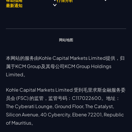
奖项和成就
公司新闻
账户比较
贵金属
行情宝
MetaTrader 4
合作伙伴
最新通知
视频库
能源
Trading Central
MetaTrader 5
热门问题
市场分析团队
指数
EA支持
MT4教学 及 常见问题
行情分析 - 每日更新
交易通知
股票 CFD
强平价格计算器
联络我们
假期通知
网站地图
本网站的服务由Kohle Capital Markets Limited提供，归
属于KCM Group及其母公司KCM Group Holdings
Limited。
Kohle Capital Markets Limited 受到毛里求斯金融服务委
员会 (FSC) 的监管，监管号码：C117022600。地址：
The Cyberati Lounge, Ground Floor, The Catalyst,
Silicon Avenue, 40 Cybercity, Ebene 72201, Republic
of Mauritius。