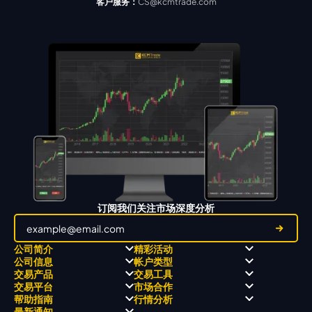
客户服务：
CS@kcmtrade.com
订阅我们关注市场深度分析
公司简介
精彩活动
公司信息
帐户类型
关于
职业高尔夫 x 飘移队
交易产品
交易工具
关于 KCM Group
飘移队
经营理念
ECN 账户
交易平台
市场合作
三大优势
全球高尔夫锦标赛
公开信息与风险披露
STP 账户
Forex
信号中心
帮助指南
行情分析
奖项和成就
公司新闻
账户比较
贵金属
行情宝
MetaTrader 4
合作伙伴
最新通知