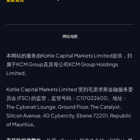
视频库
能源
Trading Central
MetaTrader 5
热门问题
市场分析团队
指数
EA支持
MT4教学 及 常见问题
行情分析 - 每日更新
交易通知
股票 CFD
强平价格计算器
联络我们
假期通知
网站地图
本网站的服务由Kohle Capital Markets Limited提供，归
属于KCM Group及其母公司KCM Group Holdings
Limited。
Kohle Capital Markets Limited 受到毛里求斯金融服务委
员会 (FSC) 的监管，监管号码：C117022600。地址：
The Cyberati Lounge, Ground Floor, The Catalyst,
Silicon Avenue, 40 Cybercity, Ebene 72201, Republic
of Mauritius。