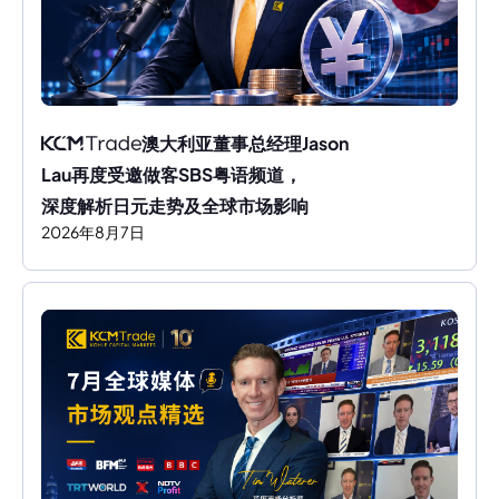
澳大利亚董事总经理Jason 
Lau再度受邀做客SBS粤语频道，
深度解析日元走势及全球市场影响
2026
年
8
月
7
日