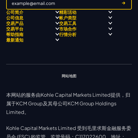
公司简介
精彩活动
公司信息
帐户类型
关于
职业高尔夫 x 飘移队
交易产品
交易工具
关于 KCM Group
飘移队
经营理念
ECN 账户
交易平台
市场合作
三大优势
全球高尔夫锦标赛
公开信息与风险披露
STP 账户
Forex
信号中心
帮助指南
行情分析
奖项和成就
公司新闻
账户比较
贵金属
行情宝
MetaTrader 4
合作伙伴
最新通知
视频库
能源
Trading Central
MetaTrader 5
热门问题
市场分析团队
指数
EA支持
MT4教学 及 常见问题
行情分析 - 每日更新
交易通知
股票 CFD
强平价格计算器
联络我们
假期通知
网站地图
本网站的服务由Kohle Capital Markets Limited提供，归
属于KCM Group及其母公司KCM Group Holdings
Limited。
Kohle Capital Markets Limited 受到毛里求斯金融服务委
员会 (FSC) 的监管，监管号码：C117022600。地址：