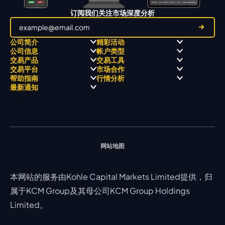
订阅我们关注市场深度分析
公司简介
精彩活动
公司信息
帐户类型
关于
职业高尔夫 x 飘移队
交易产品
交易工具
关于 KCM Group
飘移队
经营理念
ECN 账户
交易平台
市场合作
三大优势
全球高尔夫锦标赛
公开信息与风险披露
STP 账户
Forex
信号中心
帮助指南
行情分析
奖项和成就
公司新闻
账户比较
贵金属
行情宝
MetaTrader 4
合作伙伴
最新通知
视频库
能源
Trading Central
MetaTrader 5
热门问题
市场分析团队
指数
EA支持
MT4教学 及 常见问题
行情分析 - 每日更新
交易通知
股票 CFD
强平价格计算器
联络我们
假期通知
网站地图
本网站的服务由Kohle Capital Markets Limited提供，归
属于KCM Group及其母公司KCM Group Holdings
Limited。