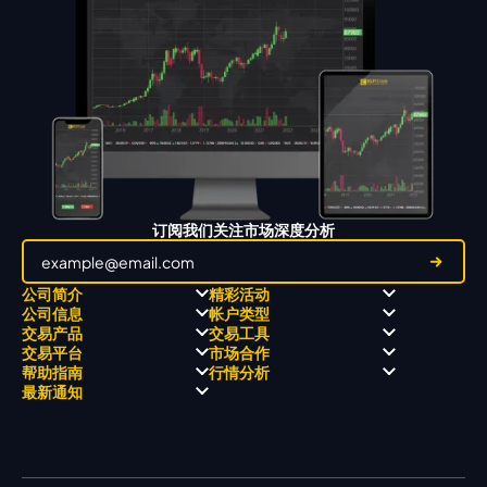
订阅我们关注市场深度分析
公司简介
精彩活动
公司信息
帐户类型
关于
职业高尔夫 x 飘移队
交易产品
交易工具
关于 KCM Group
飘移队
经营理念
ECN 账户
交易平台
市场合作
三大优势
全球高尔夫锦标赛
公开信息与风险披露
STP 账户
Forex
信号中心
帮助指南
行情分析
奖项和成就
公司新闻
账户比较
贵金属
行情宝
MetaTrader 4
合作伙伴
最新通知
视频库
能源
Trading Central
MetaTrader 5
热门问题
市场分析团队
指数
EA支持
MT4教学 及 常见问题
行情分析 - 每日更新
交易通知
股票 CFD
强平价格计算器
联络我们
假期通知