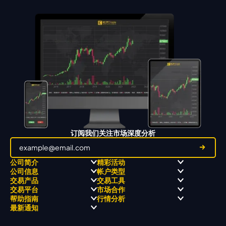
订阅我们关注市场深度分析
公司简介
精彩活动
公司信息
帐户类型
关于
职业高尔夫 x 飘移队
交易产品
交易工具
关于 KCM Group
飘移队
经营理念
ECN 账户
交易平台
市场合作
三大优势
全球高尔夫锦标赛
公开信息与风险披露
STP 账户
Forex
信号中心
帮助指南
行情分析
奖项和成就
公司新闻
账户比较
贵金属
行情宝
MetaTrader 4
合作伙伴
最新通知
视频库
能源
Trading Central
MetaTrader 5
热门问题
市场分析团队
指数
EA支持
MT4教学 及 常见问题
行情分析 - 每日更新
交易通知