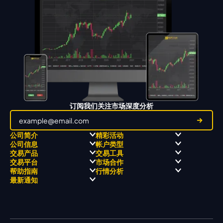
订阅我们关注市场深度分析
公司简介
精彩活动
公司信息
帐户类型
关于
职业高尔夫 x 飘移队
交易产品
交易工具
关于 KCM Group
飘移队
经营理念
ECN 账户
交易平台
市场合作
三大优势
全球高尔夫锦标赛
公开信息与风险披露
STP 账户
Forex
信号中心
帮助指南
行情分析
奖项和成就
公司新闻
账户比较
贵金属
行情宝
MetaTrader 4
合作伙伴
最新通知
视频库
能源
Trading Central
MetaTrader 5
热门问题
市场分析团队
指数
EA支持
MT4教学 及 常见问题
行情分析 - 每日更新
交易通知
股票 CFD
强平价格计算器
联络我们
假期通知