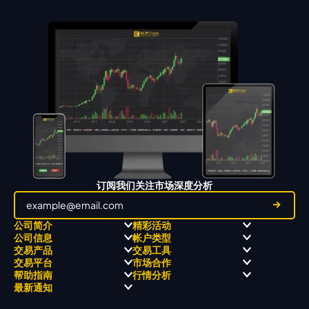
订阅我们关注市场深度分析
公司简介
精彩活动
公司信息
帐户类型
关于
职业高尔夫 x 飘移队
交易产品
交易工具
关于 KCM Group
飘移队
经营理念
ECN 账户
交易平台
市场合作
三大优势
全球高尔夫锦标赛
公开信息与风险披露
STP 账户
Forex
信号中心
帮助指南
行情分析
奖项和成就
公司新闻
账户比较
贵金属
行情宝
MetaTrader 4
合作伙伴
最新通知
视频库
能源
Trading Central
MetaTrader 5
热门问题
市场分析团队
指数
EA支持
MT4教学 及 常见问题
行情分析 - 每日更新