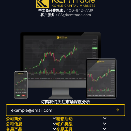
中文免付费热线：
400-842-7739
客户服务：
CS@kcmtrade.com
订阅我们关注市场深度分析
公司简介
精彩活动
公司信息
帐户类型
关于
职业高尔夫 x 飘移队
交易产品
交易工具