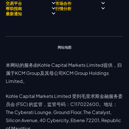
关于 KCM Group
飘移队
经营理念
ECN 账户
交易平台
市场合作
三大优势
全球高尔夫锦标赛
公开信息与风险披露
STP 账户
Forex
信号中心
帮助指南
行情分析
奖项和成就
公司新闻
账户比较
贵金属
行情宝
MetaTrader 4
合作伙伴
最新通知
视频库
能源
Trading Central
MetaTrader 5
热门问题
市场分析团队
指数
EA支持
MT4教学 及 常见问题
行情分析 - 每日更新
交易通知
股票 CFD
强平价格计算器
联络我们
假期通知
网站地图
本网站的服务由Kohle Capital Markets Limited提供，归
属于KCM Group及其母公司KCM Group Holdings
Limited。
Kohle Capital Markets Limited 受到毛里求斯金融服务委
员会 (FSC) 的监管，监管号码：C117022600。地址：
The Cyberati Lounge, Ground Floor, The Catalyst,
Silicon Avenue, 40 Cybercity, Ebene 72201, Republic
of Mauritius。