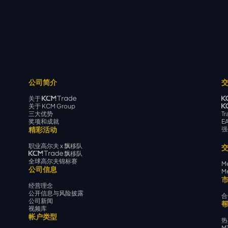
公司简介
关于
关于 KCM Group
三大优势
Tr
奖项和成就
E
精彩活动
强
职业高尔夫 x 飘移队
飘移队
全球高尔夫锦标赛
Me
公司信息
Me
经营理念
公开信息与风险披露
合
公司新闻
视频库
帐户类型
热
M