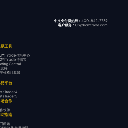
中文免付费热线：
400-842-7739
客户服务：
CS@kcmtrade.com
交易工具
信号中心
行情宝
ading Central
A支持
平价格计算器
交易平台
taTrader 4
taTrader 5
市场合作
作伙伴
帮助指南
门问题
T4教学 及 常见问题