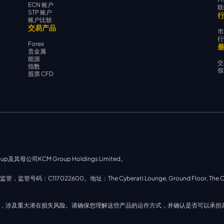
ECN 账户
联
STP 账户
账户比较
交易产品
市
行
Forex
贵金属
能源
交
指数
假
股票 CFD
up及其母公司KCM Group Holdings Limited。
号码：C117022600。地址：The Cyberati Lounge, Ground Floor, The Catalyst, S
性交易，涉及重大潜在损失风险。请确保您理解这些产品的运作方式，并确认是否可以承