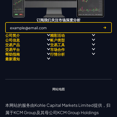
订阅我们关注市场深度分析
公司简介
精彩活动
公司信息
帐户类型
关于
职业高尔夫 x 飘移队
交易产品
交易工具
关于 KCM Group
飘移队
经营理念
ECN 账户
交易平台
市场合作
三大优势
全球高尔夫锦标赛
公开信息与风险披露
STP 账户
Forex
信号中心
帮助指南
行情分析
奖项和成就
公司新闻
账户比较
贵金属
行情宝
MetaTrader 4
合作伙伴
最新通知
视频库
能源
Trading Central
MetaTrader 5
热门问题
市场分析团队
指数
EA支持
MT4教学 及 常见问题
行情分析 - 每日更新
交易通知
股票 CFD
强平价格计算器
联络我们
假期通知
网站地图
本网站的服务由Kohle Capital Markets Limited提供，归
属于KCM Group及其母公司KCM Group Holdings