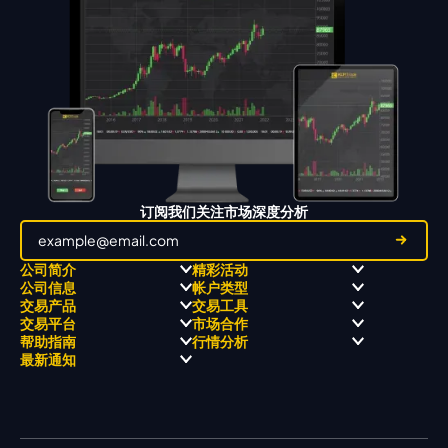
订阅我们关注市场深度分析
公司简介
精彩活动
公司信息
帐户类型
关于
职业高尔夫 x 飘移队
交易产品
交易工具
关于 KCM Group
飘移队
经营理念
ECN 账户
交易平台
市场合作
三大优势
全球高尔夫锦标赛
公开信息与风险披露
STP 账户
Forex
信号中心
帮助指南
行情分析
奖项和成就
公司新闻
账户比较
贵金属
行情宝
MetaTrader 4
合作伙伴
最新通知
视频库
能源
Trading Central
MetaTrader 5
热门问题
市场分析团队
指数
EA支持
MT4教学 及 常见问题
行情分析 - 每日更新
交易通知
股票 CFD
强平价格计算器
联络我们
假期通知