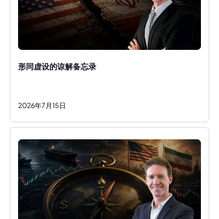
形同虚设的谅解备忘录
2026
年
7
月
15
日