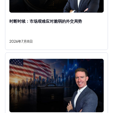
时断时续：市场艰难应对脆弱的外交局势
2026
年
7
月
8
日