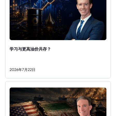
学习与更高油价共存？ 
2026
年
7
月
22
日