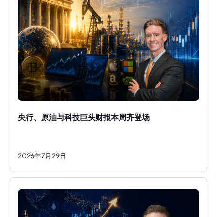
央行、原油与科技巨头财报本周齐登场
2026
年
7
月
29
日