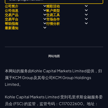
公司简介
精彩活动
公司信息
帐户类型
关于
职业高尔夫 x 飘移队
交易产品
交易工具
关于 KCM Group
飘移队
经营理念
ECN 账户
交易平台
市场合作
三大优势
全球高尔夫锦标赛
公开信息与风险披露
STP 账户
Forex
信号中心
帮助指南
行情分析
奖项和成就
公司新闻
账户比较
贵金属
行情宝
MetaTrader 4
合作伙伴
最新通知
视频库
能源
Trading Central
MetaTrader 5
热门问题
市场分析团队
指数
EA支持
MT4教学 及 常见问题
行情分析 - 每日更新
交易通知
股票 CFD
强平价格计算器
联络我们
假期通知
网站地图
本网站的服务由Kohle Capital Markets Limited提供，归
属于KCM Group及其母公司KCM Group Holdings
Limited。
Kohle Capital Markets Limited 受到毛里求斯金融服务委
员会 (FSC) 的监管，监管号码：C117022600。地址：