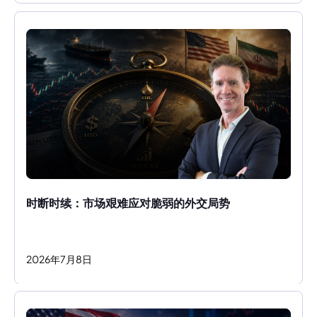
时断时续：市场艰难应对脆弱的外交局势
2026
年
7
月
8
日