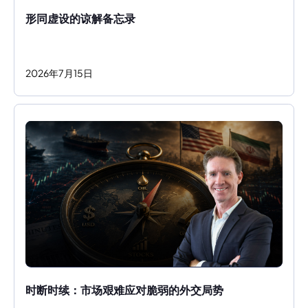
形同虚设的谅解备忘录
2026
年
7
月
15
日
时断时续：市场艰难应对脆弱的外交局势