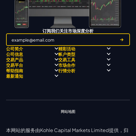
订阅我们关注市场深度分析
公司简介
精彩活动
公司信息
帐户类型
关于
职业高尔夫 x 飘移队
交易产品
交易工具
关于 KCM Group
飘移队
经营理念
ECN 账户
交易平台
市场合作
三大优势
全球高尔夫锦标赛
公开信息与风险披露
STP 账户
Forex
信号中心
帮助指南
行情分析
奖项和成就
公司新闻
账户比较
贵金属
行情宝
MetaTrader 4
合作伙伴
最新通知
视频库
能源
Trading Central
MetaTrader 5
热门问题
市场分析团队
指数
EA支持
MT4教学 及 常见问题
行情分析 - 每日更新
交易通知
股票 CFD
强平价格计算器
联络我们
假期通知
网站地图
本网站的服务由Kohle Capital Markets Limited提供，归