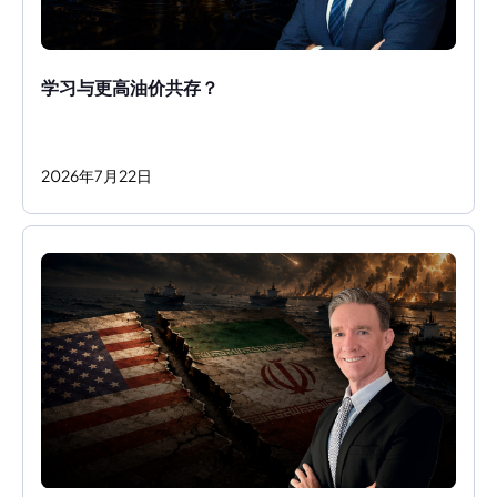
学习与更高油价共存？ 
2026
年
7
月
22
日