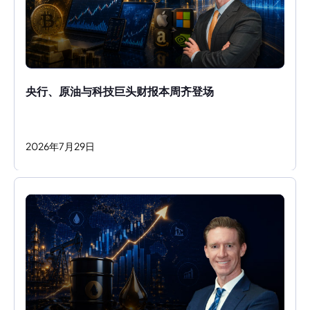
央行、原油与科技巨头财报本周齐登场
2026
年
7
月
29
日