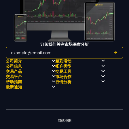
订阅我们关注市场深度分析
公司简介
精彩活动
公司信息
帐户类型
关于
职业高尔夫 x 飘移队
交易产品
交易工具
关于 KCM Group
飘移队
经营理念
ECN 账户
交易平台
市场合作
三大优势
全球高尔夫锦标赛
公开信息与风险披露
STP 账户
Forex
信号中心
帮助指南
行情分析
奖项和成就
公司新闻
账户比较
贵金属
行情宝
MetaTrader 4
合作伙伴
最新通知
视频库
能源
Trading Central
MetaTrader 5
热门问题
市场分析团队
指数
EA支持
MT4教学 及 常见问题
行情分析 - 每日更新
交易通知
股票 CFD
强平价格计算器
联络我们
假期通知
网站地图