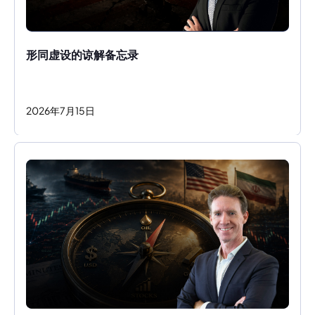
形同虚设的谅解备忘录
2026
年
7
月
15
日