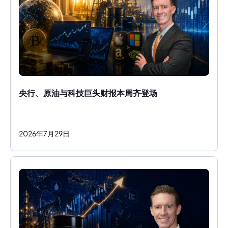
央行、原油与科技巨头财报本周齐登场
2026
年
7
月
29
日