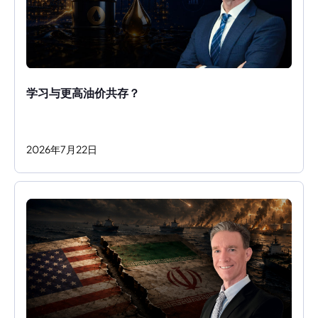
学习与更高油价共存？ 
2026
年
7
月
22
日