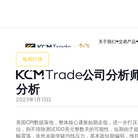
关于我们
交易产品
每周行情
公司分析师专
分析
2023
年
1
月
13
日
美国CPI数据落地，整体核心通胀如期走低，进一步打
位，则不排除测试100美元整数关的可能性，短期由于
幅震荡，依然未能突破均线压力，基本面短期偏弱，维