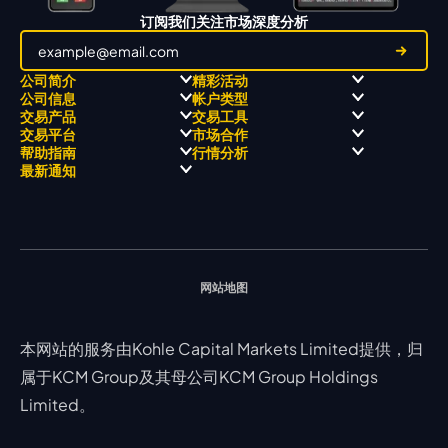
订阅我们关注市场深度分析
公司简介
精彩活动
公司信息
帐户类型
关于
职业高尔夫 x 飘移队
交易产品
交易工具
关于 KCM Group
飘移队
经营理念
ECN 账户
交易平台
市场合作
三大优势
全球高尔夫锦标赛
公开信息与风险披露
STP 账户
Forex
信号中心
帮助指南
行情分析
奖项和成就
公司新闻
账户比较
贵金属
行情宝
MetaTrader 4
合作伙伴
最新通知
视频库
能源
Trading Central
MetaTrader 5
热门问题
市场分析团队
指数
EA支持
MT4教学 及 常见问题
行情分析 - 每日更新
交易通知
股票 CFD
强平价格计算器
联络我们
假期通知
网站地图
本网站的服务由Kohle Capital Markets Limited提供，归
属于KCM Group及其母公司KCM Group Holdings
Limited。