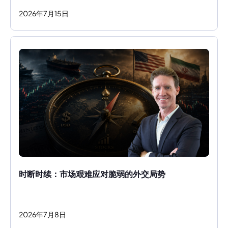
2026
年
7
月
15
日
时断时续：市场艰难应对脆弱的外交局势
2026
年
7
月
8
日