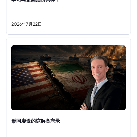
2026
年
7
月
22
日
形同虚设的谅解备忘录