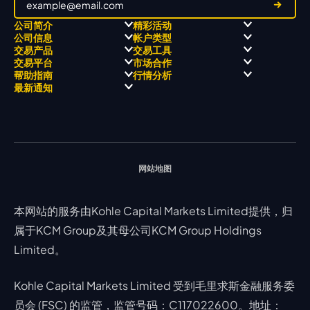
公司简介
精彩活动
公司信息
帐户类型
关于
职业高尔夫 x 飘移队
交易产品
交易工具
关于 KCM Group
飘移队
经营理念
ECN 账户
交易平台
市场合作
三大优势
全球高尔夫锦标赛
公开信息与风险披露
STP 账户
Forex
信号中心
帮助指南
行情分析
奖项和成就
公司新闻
账户比较
贵金属
行情宝
MetaTrader 4
合作伙伴
最新通知
视频库
能源
Trading Central
MetaTrader 5
热门问题
市场分析团队
指数
EA支持
MT4教学 及 常见问题
行情分析 - 每日更新
交易通知
股票 CFD
强平价格计算器
联络我们
假期通知
网站地图
本网站的服务由Kohle Capital Markets Limited提供，归
属于KCM Group及其母公司KCM Group Holdings
Limited。
Kohle Capital Markets Limited 受到毛里求斯金融服务委
员会 (FSC) 的监管，监管号码：C117022600。地址：