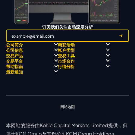
订阅我们关注市场深度分析
公司简介
精彩活动
公司信息
帐户类型
关于
职业高尔夫 x 飘移队
交易产品
交易工具
关于 KCM Group
飘移队
经营理念
ECN 账户
交易平台
市场合作
三大优势
全球高尔夫锦标赛
公开信息与风险披露
STP 账户
Forex
信号中心
帮助指南
行情分析
奖项和成就
公司新闻
账户比较
贵金属
行情宝
MetaTrader 4
合作伙伴
最新通知
视频库
能源
Trading Central
MetaTrader 5
热门问题
市场分析团队
指数
EA支持
MT4教学 及 常见问题
行情分析 - 每日更新
交易通知
股票 CFD
强平价格计算器
联络我们
假期通知
网站地图
本网站的服务由Kohle Capital Markets Limited提供，归
属于KCM Group及其母公司KCM Group Holdings