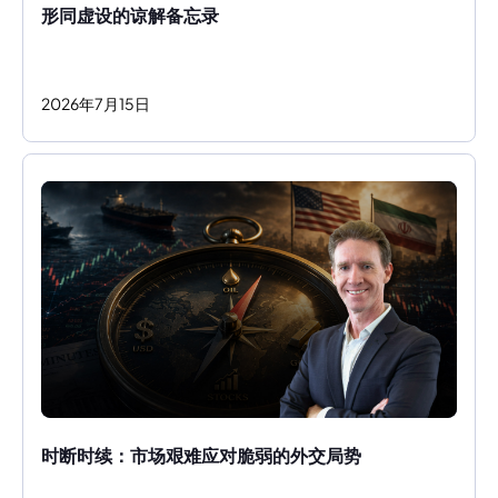
形同虚设的谅解备忘录
2026
年
7
月
15
日
时断时续：市场艰难应对脆弱的外交局势