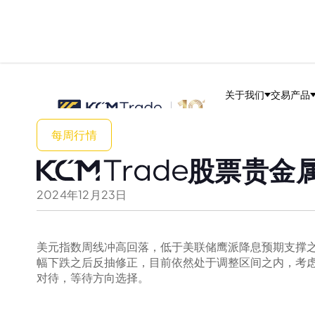
关于我们
交易产品
每周行情
股票贵金属
2024
年
12
月
23
日
美元指数周线冲高回落，低于美联储鹰派降息预期支撑
幅下跌之后反抽修正，目前依然处于调整区间之内，考
对待，等待方向选择。